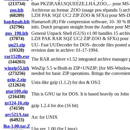
(213734)
than PKZIP,ARJ,SQUEEZE,LHA,ZOO,... pour M
zoo.lzh
Archiveur au format .ZOO (usage peu répandu !) 
(68289)
LZH PAK SQZ UC2 ZIP ZOO & SFXs) pour MS-
hap&pah.lzh
Hamarsoft (R) File compression software, 10- 30
(32796)
info. Dutch program straight from the Author pour
gus_190.lzh
General Unpack Shell (GUS) v1.90 handles 15 arc
(37074)
LZH PAK RAR SQZ UC2 ZIP ZOO & SFXs) pou
uu21.zip
UU- Fast UUDecoder for DOS- decode files posted as 
(19328)
revision date in archive: 01-17-1994.
rar152fb.exe
The RAR archiver v1.52 integrated archive manage
(144263)
winzip55.lzh
WinZip 5.5 w/Built-in ZIP+UNZIP; [for MS-Windows
(273256)
needed for basic ZIP operations. Brings the conveni
gzip-2.zip
Unix-like gzip (1.1.2) for dos & OS/2
(212624)
gtar109.zip
This is GNU tar for DOS. It is based heavily on John 
(216438)
gz124-16.zip
gzip 1.2.4 for dos (16 bit)
(74150)
arc521A.taz
Arc for UNIX
(64923)
lha-1.00.tar.Z
Lha ver. 1.00 (for Linux)