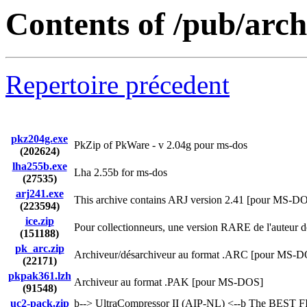
Contents of /pub/arch
Repertoire précedent
pkz204g.exe
PkZip of PkWare - v 2.04g pour ms-dos
(202624)
lha255b.exe
Lha 2.55b for ms-dos
(27535)
arj241.exe
This archive contains ARJ version 2.41 [pour MS-D
(223594)
ice.zip
Pour collectionneurs, une version RARE de l'auteu
(151188)
pk_arc.zip
Archiveur/désarchiveur au format .ARC [pour MS-
(22171)
pkpak361.lzh
Archiveur au format .PAK [pour MS-DOS]
(91548)
uc2-pack.zip
þ--> UltraCompressor II (AIP-NL) <--þ The BEST F