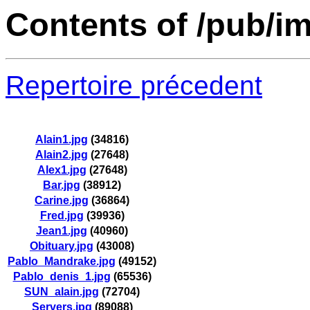
Contents of /pub/i
Repertoire précedent
Alain1.jpg
(34816)
Alain2.jpg
(27648)
Alex1.jpg
(27648)
Bar.jpg
(38912)
Carine.jpg
(36864)
Fred.jpg
(39936)
Jean1.jpg
(40960)
Obituary.jpg
(43008)
Pablo_Mandrake.jpg
(49152)
Pablo_denis_1.jpg
(65536)
SUN_alain.jpg
(72704)
Servers.jpg
(89088)