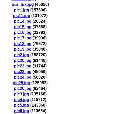
our_tux.jpg
(45056)
pic1.jpg
(157696)
pic11.jpg
(131072)
pic14.jpg
(26624)
pic15.jpg
(37888)
pic16.jpg
(33792)
pic17.jpg
(39936)
pic18.jpg
(79872)
pic19.jpg
(35840)
pic2.jpg
(158720)
pic20.jpg
(61440)
pic22.jpg
(31744)
pic23.jpg
(45056)
pic24.jpg
(56320)
pic25.jpg
(125952)
pic26.jpg
(62464)
pic3.jpg
(135168)
pic4.jpg
(115712)
pic5.jpg
(143360)
pic6.jpg
(113664)