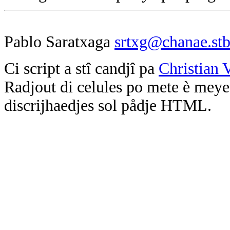
Pablo Saratxaga
srtxg@chanae.stb
Ci script a stî candjî pa
Christian 
Radjout di celules po mete è meyeu
discrijhaedjes sol pådje HTML.