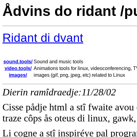
Ådvins do ridant /
Ridant di dvant
sound.tools/
Sound and music tools
video.tools/
Animations tools for linux, videoconferencing, T
images/
images (gif, png, jpeg, etc) related to Linux
Dierin ramîdraedje:11/28/02
Cisse pådje html a stî fwaite avo
traze côps ås oteus di linux, gawk,
Li cogne a stî inspiréye pal pro