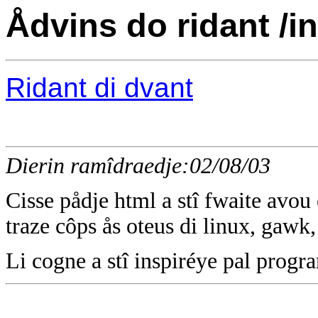
Ådvins do ridant /
Ridant di dvant
Dierin ramîdraedje:02/08/03
Cisse pådje html a stî fwaite avo
traze côps ås oteus di linux, gawk,
Li cogne a stî inspiréye pal pro