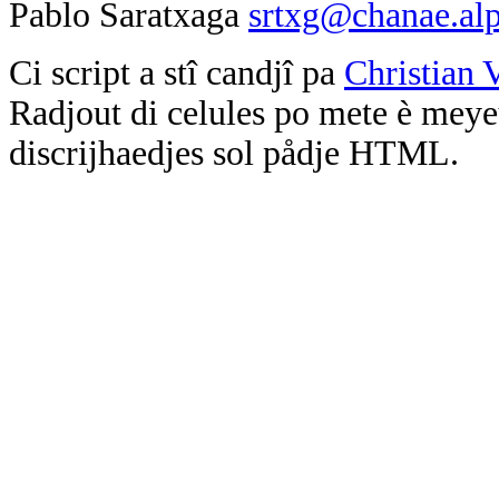
Pablo Saratxaga
srtxg@chanae.alp
Ci script a stî candjî pa
Christian 
Radjout di celules po mete è meyeu
discrijhaedjes sol pådje HTML.