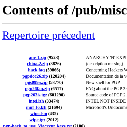
Contents of /pub/misc
Repertoire précedent
ane-1.zip
(9523)
ANARCHY 'N' EXP
china-2.zip
(3826)
(description missing)
hack.faq
(59866)
Concerning Hackers W
pgpdoc26.zip
(120204)
Documentation de la v
pgs099a.zip
(58770)
New shell for PGP
pgp26faq.zip
(6517)
FAQ about the PGP 2.
pgp263is.tgz
(601290)
Source code of PGP 2.
intel.lzh
(33474)
INTEL NOT INSIDE l
muf-16.lzh
(21694)
MicroSoft's Undocume
wipe.lsm
(435)
wipe.tgz
(2012)
pgp-hack_to_use_Viacrypt_keys.txt
(2100)