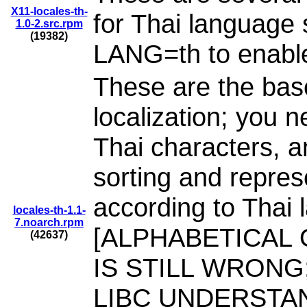
X11-locales-th-
for Thai language
1.0-2.src.rpm
(19382)
LANG=th to enable 
These are the base
localization; you ne
Thai characters, a
sorting and repre
according to Thai
locales-th-1.1-
7.noarch.rpm
[ALPHABETICAL
(42637)
IS STILL WRONG
LIBC UNDERST