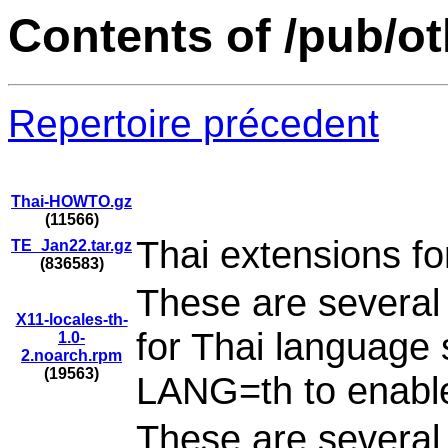
Contents of /pub/ot
Repertoire précedent
Thai-HOWTO.gz
(11566)
Thai extensions fo
TE_Jan22.tar.gz
(836583)
These are several 
X11-locales-th-
for Thai language
1.0-
2.noarch.rpm
(19563)
LANG=th to enable 
These are several 