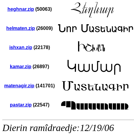
heghnar.zip
(50063)
helmaten.zip
(26009)
ishxan.zip
(22178)
kamar.zip
(26897)
matenagir.zip
(141701)
pastar.zip
(22547)
Dierin ramîdraedje:12/19/06