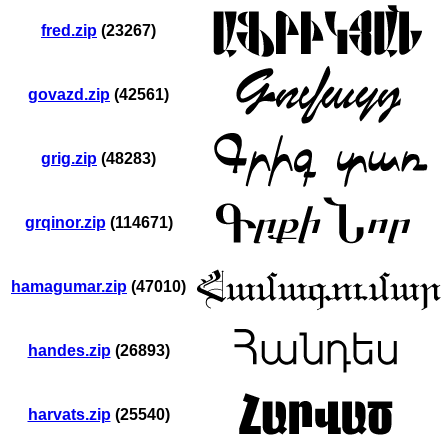
fred.zip
(23267)
govazd.zip
(42561)
grig.zip
(48283)
grqinor.zip
(114671)
hamagumar.zip
(47010)
handes.zip
(26893)
harvats.zip
(25540)