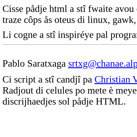
Cisse pådje html a stî fwaite avo
traze côps ås oteus di linux, gawk,
Li cogne a stî inspiréye pal pro
Pablo Saratxaga
srtxg@chanae.alp
Ci script a stî candjî pa
Christian 
Radjout di celules po mete è meyeu
discrijhaedjes sol pådje HTML.