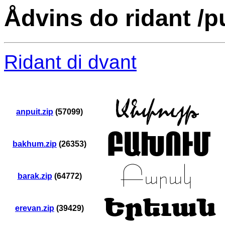
Ådvins do ridant /p
Ridant di dvant
anpuit.zip
(57099)
bakhum.zip
(26353)
barak.zip
(64772)
erevan.zip
(39429)