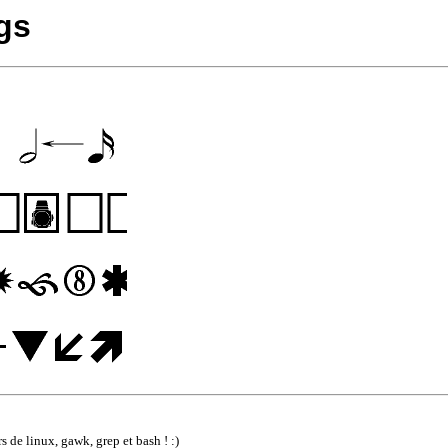
gs
 de linux, gawk, grep et bash ! :)