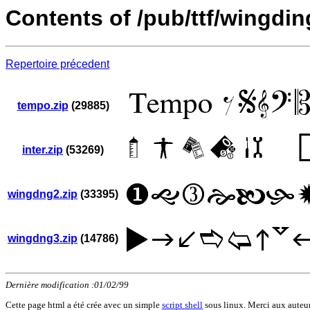
Contents of /pub/ttf/wingdin
Repertoire précedent
tempo.zip
(29885)
inter.zip
(53269)
wingdng2.zip
(33395)
wingdng3.zip
(14786)
Dernière modification :01/02/99
Cette page html a été crée avec un simple
script shell
sous linux. Merci aux auteurs