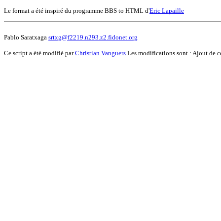
Le format a été inspiré du programme BBS to HTML d'
Eric Lapaille
Pablo Saratxaga
srtxg@f2219.n293.z2.fidonet.org
Ce script a été modifié par
Christian Vanguers
Les modifications sont : Ajout de ce