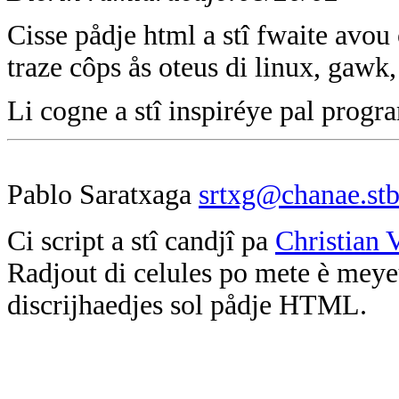
Cisse pådje html a stî fwaite avo
traze côps ås oteus di linux, gawk,
Li cogne a stî inspiréye pal pro
Pablo Saratxaga
srtxg@chanae.stb
Ci script a stî candjî pa
Christian 
Radjout di celules po mete è meyeu
discrijhaedjes sol pådje HTML.