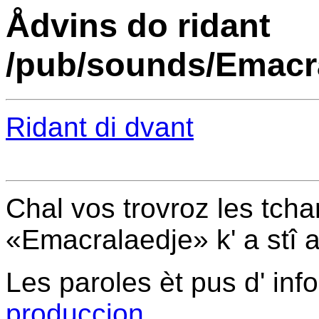
Ådvins do ridant
/pub/sounds/Emacr
Ridant di dvant
Chal vos trovroz les tcha
«Emacralaedje» k' a stî a
Les paroles èt pus d' inf
produccion