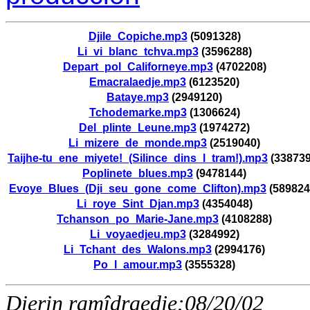
Djile_Copiche.mp3
(5091328)
Li_vi_blanc_tchva.mp3
(3596288)
Depart_pol_Californeye.mp3
(4702208)
Emacralaedje.mp3
(6123520)
Bataye.mp3
(2949120)
Tchodemarke.mp3
(1306624)
Del_plinte_Leune.mp3
(1974272)
Li_mizere_de_monde.mp3
(2519040)
Taijhe-tu_ene_miyete!_(Silince_dins_l_tram!).mp3
(338739
Poplinete_blues.mp3
(9478144)
Evoye_Blues_(Dji_seu_gone_come_Clifton).mp3
(589824
Li_roye_Sint_Djan.mp3
(4354048)
Tchanson_po_Marie-Jane.mp3
(4108288)
Li_voyaedjeu.mp3
(3284992)
Li_Tchant_des_Walons.mp3
(2994176)
Po_l_amour.mp3
(3555328)
Dierin ramîdraedje:08/20/02