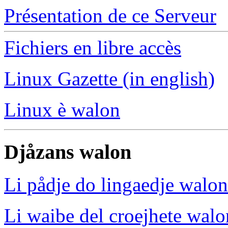
Présentation de ce Serveur
Fichiers en libre accès
Linux Gazette (in english)
Linux è walon
Djåzans walon
Li pådje do lingaedje walon
Li waibe del croejhete walo